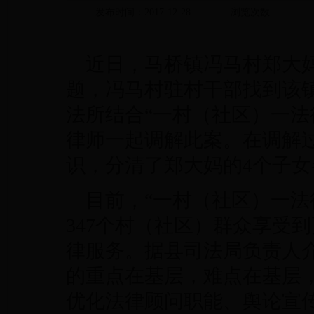
发布时间：2017-12-28
浏览次数:
近日，马桥镇冯马村郑大
题，冯马村驻村干部找到该
法所结合“一村（社区）一法
律师一起调解此案。在调解
识，分清了郑大妈的4个子
目前，“一村（社区）一法
347个村（社区）群众享受
律服务。据县司法局负责人介
的重点在基层，难点在基层
优化法律顾问职能、舆论宣