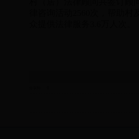
村（居）法律顾问共签订顾问
律咨询活动2560次，帮助村
众提供法律服务3.6万人次。
0
分享到：