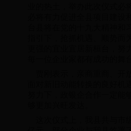
业的热土，举办此次仪式必
必将有力促进全县项目建设
台县将在党的十九大精神和
指引下，抢抓机遇、顺势而
更强的宜业宜居新桓台，努
每一位企业家都有成功的舞
贾刚表示，亲商重商、开放
面对新旧动能转换的良好机
努力下，政银企合作一定能
够更加兴旺发达。
这次仪式上，我县共与市级
亿元。部分企业与我县签署