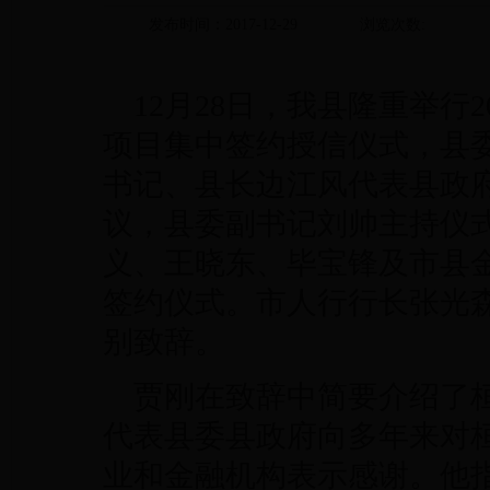
发布时间：2017-12-29
浏览次数:
12月28日，我县隆重举行
项目集中签约授信仪式，县
书记、县长边江风代表县政
议，县委副书记刘帅主持仪
义、王晓东、毕宝锋及市县
签约仪式。市人行行长张光
别致辞。
贾刚在致辞中简要介绍了桓
代表县委县政府向多年来对
业和金融机构表示感谢。他