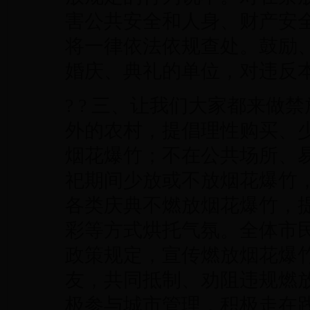
害公共安全和人身、财产安
将一律依法依规查处。鼓励
婚庆、典礼的单位，对违反
? ? 三、让我们大家都来
外的农村，提倡理性购买、
烟花爆竹；不在公共场所、
祀期间少放或不放烟花爆竹
各类庆典不燃放烟花爆竹，
彩等方式烘托气氛。全体市
政策规定，宣传燃放烟花爆
友，共同抵制、劝阻违规燃
极参与城市管理，积极走在