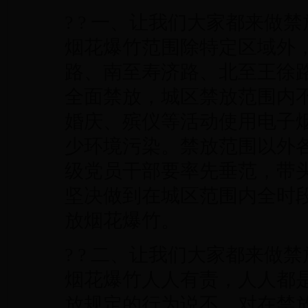
? ? 一、让我们大家都来
烟花爆竹范围除特定区域外
路、南至寿济路、北至王徐
全面禁放，城区禁放范围内
婚庆、殡仪等活动使用电子
少环境污染。禁放范围以外
级党员干部要率先垂范，带
坚决做到在城区范围内全时
放烟花爆竹。
? ? 二、让我们大家都来
烟花爆竹人人有责，人人都
放规定的行为说不。对在禁