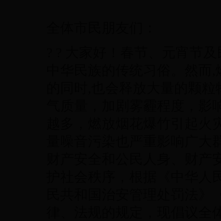
全体市民朋友们：
? ? 大家好！春节、元宵
中华民族的传统习俗。然而
的同时,也会释放大量的颗
气质量，加剧雾霾程度，影
越多，燃放烟花爆竹引起火
量噪音污染也严重影响广大
财产安全和公民人身、财产
护社会秩序，根据《中华人
民共和国治安管理处罚法》
律、法规的规定，现倡议全