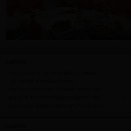
1
2
3
爱心餐
绘家园 迎新年
绿化养护正当时
廉洁家风现场教育
绿道网施工提速
招商政策
桓台县人民政府关于进一步加强招商引资工作的意见
2017-
我县与软通动力集团举行战略合作签约
2017-
关于公布首批全省经济开发区 创新创业公共服务示范平...
2017-
商务部关于“十三五”时期促进酒类流通健康发展的指导...
2017-
国务院关于大力推进大众创业万众创新若干政策措施的意...
2015-
更
企业动态