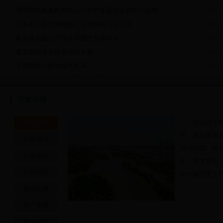
淄博邦凯聚氨酯有限公司在齐鲁股权交易中心挂牌
2017-
汇丰石化获全国地炼行业首张排污许可证
2017-
泰宝两化融合管理体系通过专家评审
2017-
泰宝防伪再夺两项行业大奖
2017-
引领陶瓷业商业模式变革
2017-
投资环境
桓台位于鲁
桓台概况
万。桓台是著名
自然地理
湿地公园。桓
行政区划
灵、英才辈出
产业结构
在中国历史上
基础设施
物产资源
桓台地图