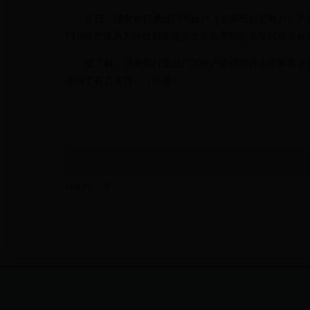
近日，浦发银行通过FTN账户（非居民自贸账户）为在
FTN账户体系为科技创新提供全生命周期的各项跨境金融
据了解，浦发银行通过FTN账户提供境外上市募集
提供了有力支持。（田耀）
0
分享到：