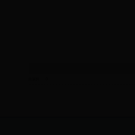
0
分享到：