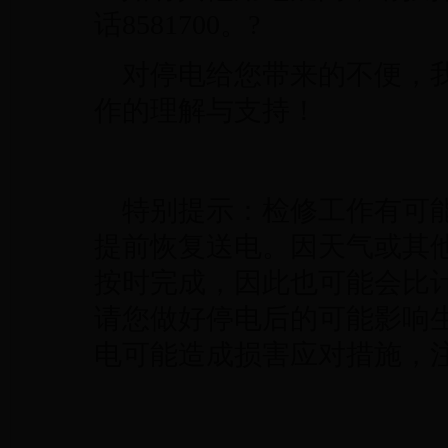
话8581700。?
对停电给您带来的不便，
作的理解与支持！
特别提示：检修工作有可
提前恢复送电。因天气或其
按时完成，因此也可能会比
请您做好停电后的可能影响
电可能造成损害应对措施，