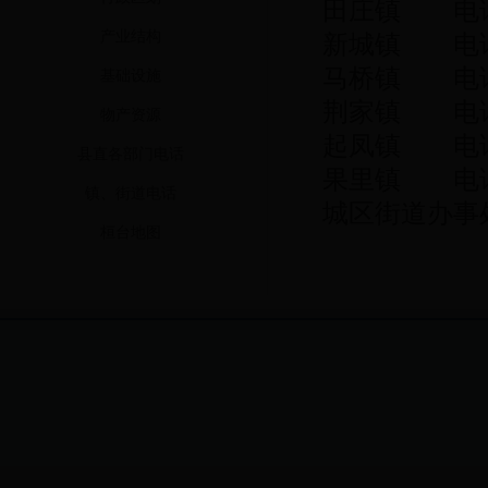
田庄镇 电话：
产业结构
新城镇 电话：
马桥镇 电话：
基础设施
荆家镇 电话：
物产资源
起凤镇 电话：
县直各部门电话
果里镇 电话：
镇、街道电话
城区街道办事处 
桓台地图