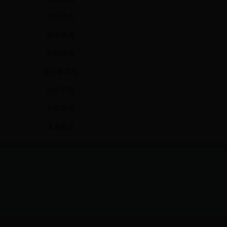
企业动态
桓台视频
航拍桓台
桓台数字报
政务公告
头条新闻
头条图片