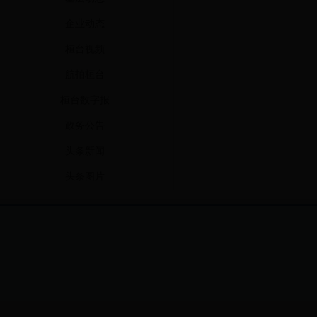
企业动态
桓台视频
航拍桓台
桓台数字报
政务公告
头条新闻
头条图片